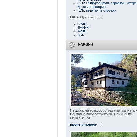
КСБ: четвърта група строежи – от тре
до пета категория
КСБ: пета група строежи
ЕКСА АД членува в:
КРИБ
БААИК
АИКБ
КСБ
НОВИНИ
Национален конкурс „Сграда на годината“-
Социална инфраструктура- Номинация -
РЕМО “ЕТЪР”
прочети повече