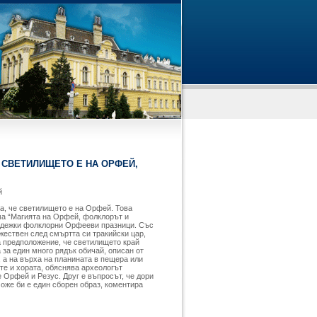
 СВЕТИЛИЩЕТО Е НА ОРФЕЙ,
й
а, че светилището е на Орфей. Това
ма “Магията на Орфей, фолклорът и
ладежки фолклорни Орфееви празници. Със
ожествен след смъртта си тракийски цар,
а предположение, че светилището край
за един много рядък обичай, описан от
, а на върха на планината в пещера или
ете и хората, обяснява археологът
е Орфей и Резус. Друг е въпросът, че дори
може би е един сборен образ, коментира