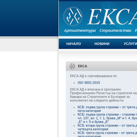
НАЧАЛО
НОВИНИ
УСЛУГ
ЕКСА
ЕКСА АД е сертифицирана по:
ISO 9001:2015
ЕКСА АД е вписана в Централен
Професионален Регистър на строителя на
Камара на Строителите в България за
изпълнител на следните дейности:
КСБ: първа група строежи – от трета 
пета категория
КСБ: първа група строежи – строежи 
чл. 137, ал. 1, т. 1, буква „М” и т. 4, бу
„Е” и т. 5 и буква „Е”
КСБ: втора група строежи – от трета 
четвърта категория
КСБ: трета група строежи – от трета 
пета категория