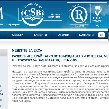
И
ОБЕКТИ
КЛИЕНТИ
ОТЗИВИ
КОНТАКТИ
EN
МЕДИИТЕ ЗА ЕКСА
РАЗКОПКИТЕ КРАЙ ТАТУЛ ПОТВЪРЖДАВАТ ХИПОТЕЗАТА, ЧЕ
HTTP://WWW.ACTUALNO.COM/, 19.06.2005
Разкопките край Татул потвърждават хипотезата, че светилището е на Орфе
Находките от археологическите разкопки край Татул потвърждават хипотезат
посочи проф. Николай Овчаров на проведената в Смолян кръгла маса на те
младите хора”. Дискусията се проведе в рамките на 14-те международни м
сигурност може да се каже, че това наистина е хероон, т.е. светилище на об
голям и почитан в Родопите без съмнение, посочи проф. Овчаров. Той изказ
до
Татул действително може би е посветено на легендарния Орфей. Става дума 
античните извори, в които тракийският цар се погребва не под могилен насип
по
колона, на място, от което и след смъртта си остава посредник между богов
ква
досегашната хипотеза. Според него този ритуал е описан за тракийските цар
не е известно дали Орфей е истинска реална личност, има хипотеза, че той 
до
проф.Овчаров.
до