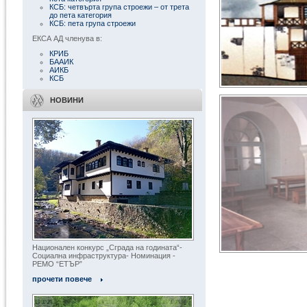
КСБ: четвърта група строежи – от трета
до пета категория
КСБ: пета група строежи
ЕКСА АД членува в:
КРИБ
БААИК
АИКБ
КСБ
НОВИНИ
Национален конкурс „Сграда на годината“-
Социална инфраструктура- Номинация -
РЕМО “ЕТЪР”
« Всички обекти
прочети повече