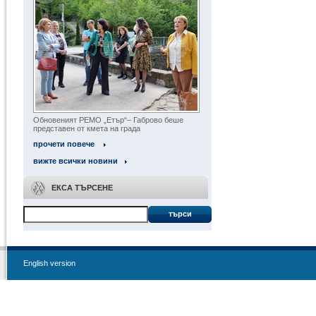
Обновеният РЕМО „Етър“– Габрово беше
представен от кмета на града
прочети повече
вижте всички новини
ЕКСА ТЪРСЕНЕ
търси
English version