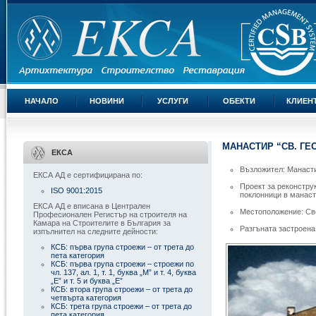
НАЧАЛО
НОВИНИ
УСЛУГИ
ОБЕКТИ
КЛИЕН
МАНАСТИР “СВ. ГЕ
ЕКСА
Възложител: Манасти
ЕКСА АД е сертифицирана по:
Проект за реконстру
ISO 9001:2015
поклонници в манасти
ЕКСА АД е вписана в Централен
Местоположение: Све
Професионален Регистър на строителя на
Камара на Строителите в България за
Разгъната застроена
изпълнител на следните дейности:
КСБ: първа група строежи – от трета до
пета категория
КСБ: първа група строежи – строежи по
чл. 137, ал. 1, т. 1, буква „М” и т. 4, буква
„Е” и т. 5 и буква „Е”
КСБ: втора група строежи – от трета до
четвърта категория
КСБ: трета група строежи – от трета до
пета категория