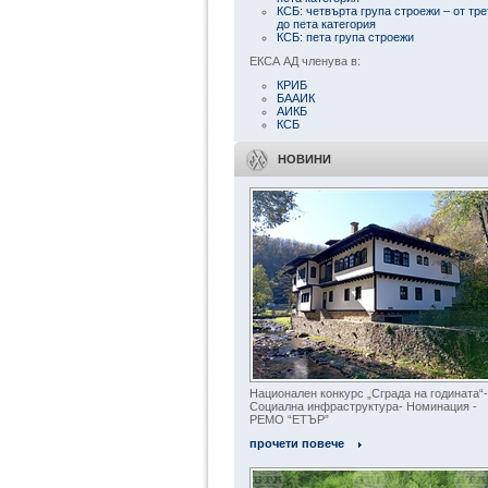
КСБ: четвърта група строежи – от тре
до пета категория
КСБ: пета група строежи
ЕКСА АД членува в:
КРИБ
БААИК
АИКБ
КСБ
НОВИНИ
Национален конкурс „Сграда на годината“-
Социална инфраструктура- Номинация -
РЕМО “ЕТЪР”
прочети повече