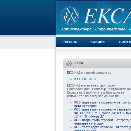
НАЧАЛО
НОВИНИ
УСЛУГ
ЕКСА
ЕКСА АД е сертифицирана по:
ISO 9001:2015
ЕКСА АД е вписана в Централен
Професионален Регистър на строителя на
Камара на Строителите в България за
изпълнител на следните дейности:
КСБ: първа група строежи – от трета 
пета категория
КСБ: първа група строежи – строежи 
чл. 137, ал. 1, т. 1, буква „М” и т. 4, бу
„Е” и т. 5 и буква „Е”
КСБ: втора група строежи – от трета 
четвърта категория
КСБ: трета група строежи – от трета 
пета категория