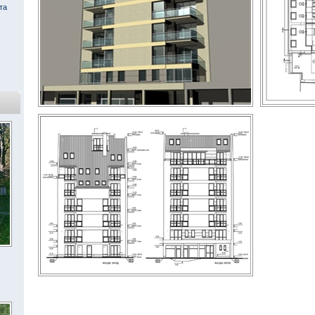
та
« Всички обекти