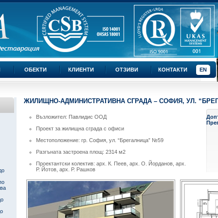
И
ОБЕКТИ
КЛИЕНТИ
ОТЗИВИ
КОНТАКТИ
EN
ЖИЛИЩНО-АДМИНИСТРАТИВНА СГРАДА – СОФИЯ, УЛ. “БРЕ
Възложител: Павлидис ООД
Доп
Пре
Проект за жилищна сграда с офиси
Местоположение: гр. София, ул. “Брегалница” №59
Разгъната застроена площ: 2314 м2
Проектантски колектив: арх. К. Пеев, арх. О. Йорданов, арх.
Р. Йотов, арх. Р. Рашков
до
по
ква
до
до